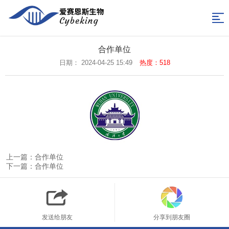
网
站
产
合作单位
品
技
日期： 2024-04-25 15:49
热度：518
导
分
术
关
航
类
支
于
合
持
我
作
新
们
单
闻
联
上一篇：合作单位
位
中
系
返
下一篇：合作单位
心
我
回
们
首
发送给朋友
分享到朋友圈
页