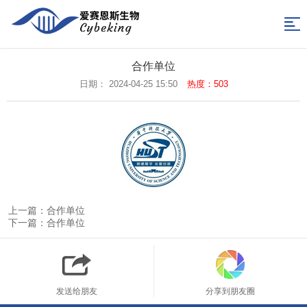
网
站
产
合作单位
品
技
日期： 2024-04-25 15:50
热度：503
导
分
术
关
航
类
支
于
合
持
我
作
新
们
单
闻
联
上一篇：合作单位
位
中
系
返
下一篇：合作单位
心
我
回
们
首
发送给朋友
分享到朋友圈
页